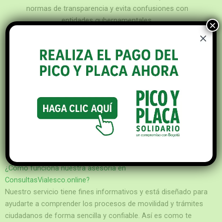
normas de transparencia y evita confusiones con
entidades gubernamentales.
×
*Esta página tiene fines informativos.
ConsultasVialesco.online no es una
entidad oficial ni gestiona trámites
gubernamentales. Toda la
información proporcionada se basa
en fuentes públicas de la Secretaría
de Movilidad de Bogotá.
¿Cómo funciona nuestra
asesoría en
ConsultasVialesco.online
?
Nuestro servicio tiene fines informativos y está diseñado para
ayudarte a comprender los procesos de movilidad y trámites
ciudadanos de forma sencilla y confiable. Así es como te